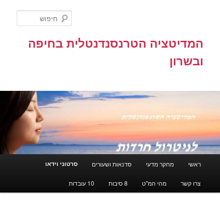
לדלג
לתוכן
חיפוש
המדיטציה הטרנסנדנטלית בחיפה
ובשרון
תפריט
סרטוני וידאו
ראשי
מחקר מדעי
סדנאות ושעורים
ראשי
צרו קשר
מהי המ"ט
8 סיבות
10 עובדות