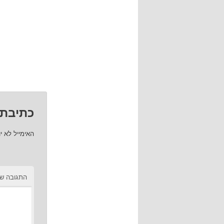
כתיבת 
האימייל לא י
התגובה ש