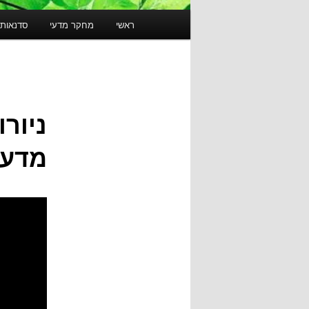
תפריט
ראשי
מחקר מדעי
סדנאות 
ראשי
ניורו
מדענ