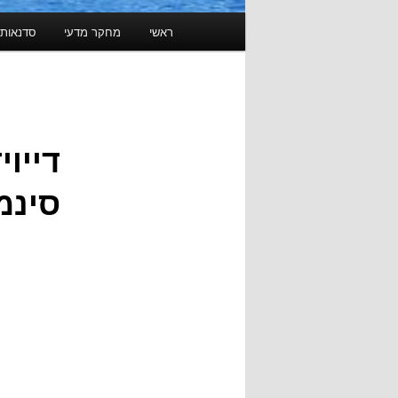
תפריט
ראשי
מחקר מדעי
סדנאות 
ראשי
דייוי
סינמטק 