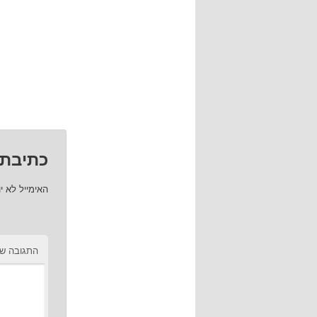
כתיבת 
האימייל לא י
התגובה ש