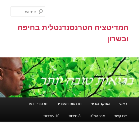
לדלג
לתוכן
חיפוש
המדיטציה הטרנסנדנטלית בחיפה
ובשרון
תפריט
מחקר מדעי
ראשי
סדנאות ושעורים
סרטוני וידאו
ראשי
צרו קשר
מהי המ"ט
8 סיבות
10 עובדות